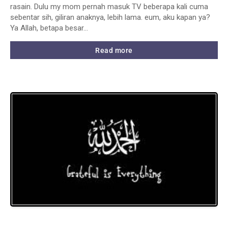
rasain. Dulu my mom pernah masuk TV beberapa kali cuma
sebentar sih, giliran anaknya, lebih lama. eum, aku kapan ya?
Ya Allah, betapa besar…
Read more