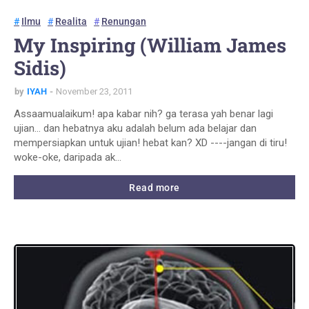
Ilmu
Realita
Renungan
My Inspiring (William James
Sidis)
by
IYAH
November 23, 2011
Assaamualaikum! apa kabar nih? ga terasa yah benar lagi
ujian... dan hebatnya aku adalah belum ada belajar dan
mempersiapkan untuk ujian! hebat kan? XD ----jangan di tiru!
woke-oke, daripada ak…
Read more