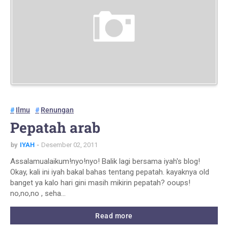
Ilmu
Renungan
Pepatah arab
by
IYAH
Desember 02, 2011
Assalamualaikum!nyo!nyo! Balik lagi bersama iyah's blog!
Okay, kali ini iyah bakal bahas tentang pepatah. kayaknya old
banget ya kalo hari gini masih mikirin pepatah? ooups!
no,no,no , seha…
Read more