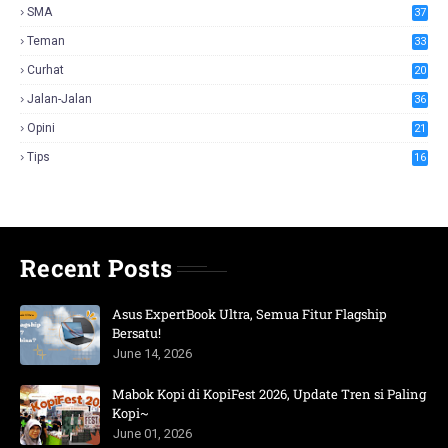
SMA
37
Teman
33
Curhat
20
Jalan-Jalan
36
Opini
21
Tips
16
Recent Posts
Asus ExpertBook Ultra, Semua Fitur Flagship
Bersatu!
June 14, 2026
Mabok Kopi di KopiFest 2026, Update Tren si Paling
Kopi~
June 01, 2026