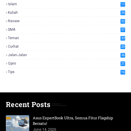
Islam
17
Kuliah
24
Review
32
SMA
37
Teman
33
Curhat
20
Jalan-Jalan
36
Opini
21
Tips
16
Recent Posts
Asus ExpertBook Ultra, Semua Fitur Flagship
Bersatu!
June 14, 2026