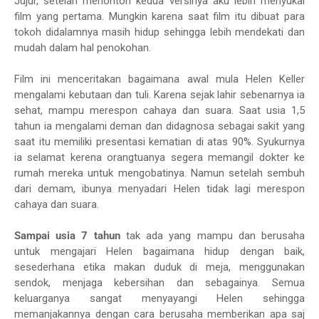
Jujur, setelah menonton kedua versinya aku lebih menyukai
film yang pertama. Mungkin karena saat film itu dibuat para
tokoh didalamnya masih hidup sehingga lebih mendekati dan
mudah dalam hal penokohan.
Film ini menceritakan bagaimana awal mula Helen Keller
mengalami kebutaan dan tuli. Karena sejak lahir sebenarnya ia
sehat, mampu merespon cahaya dan suara. Saat usia 1,5
tahun ia mengalami deman dan didagnosa sebagai sakit yang
saat itu memiliki presentasi kematian di atas 90%. Syukurnya
ia selamat kerena orangtuanya segera memangil dokter ke
rumah mereka untuk mengobatinya. Namun setelah sembuh
dari demam, ibunya menyadari Helen tidak lagi merespon
cahaya dan suara.
Sampai usia 7 tahun
tak ada yang mampu dan berusaha
untuk mengajari Helen bagaimana hidup dengan baik,
sesederhana etika makan duduk di meja, menggunakan
sendok, menjaga kebersihan dan sebagainya. Semua
keluarganya sangat menyayangi Helen sehingga
memanjakannya dengan cara berusaha memberikan apa saj