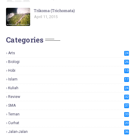
Trikoma (Trichomata)
April 11, 2015
Categories
Arts
24
Biologi
26
Hobi
13
Islam
17
Kuliah
24
Review
32
SMA
37
Teman
33
Curhat
20
Jalan-Jalan
36