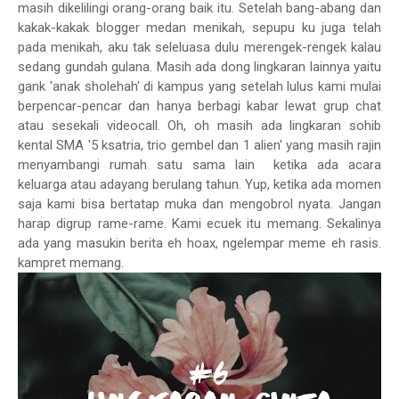
masih dikelilingi orang-orang baik itu. Setelah bang-abang dan
kakak-kakak blogger medan menikah, sepupu ku juga telah
pada menikah, aku tak seleluasa dulu merengek-rengek kalau
sedang gundah gulana. Masih ada dong lingkaran lainnya yaitu
gank 'anak sholehah' di kampus yang setelah lulus kami mulai
berpencar-pencar dan hanya berbagi kabar lewat grup chat
atau sesekali videocall. Oh, oh masih ada lingkaran sohib
kental SMA '5 ksatria, trio gembel dan 1 alien' yang masih rajin
menyambangi rumah satu sama lain ketika ada acara
keluarga atau adayang berulang tahun. Yup, ketika ada momen
saja kami bisa bertatap muka dan mengobrol nyata. Jangan
harap digrup rame-rame. Kami ecuek itu memang. Sekalinya
ada yang masukin berita eh hoax, ngelempar meme eh rasis.
kampret memang.