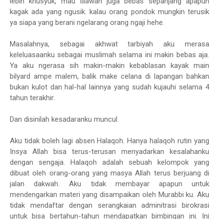
lebih khusyuk, mau tilawah juga bebas sepanjang apapun
kagak ada yang ngusik. kalau orang pondok mungkin terusik
ya siapa yang berani ngelarang orang ngaji hehe.
Masalahnya, sebagai akhwat tarbiyah aku merasa
keleluasaanku sebagai muslimah selama ini makin bebas aja.
Ya aku ngerasa sih makin-makin kebablasan kayak main
bilyard ampe malem, balik make celana di lapangan bahkan
bukan kulot dan hal-hal lainnya yang sudah kujauhi selama 4
tahun terakhir.
Dan disinilah kesadaranku muncul.
Aku tidak boleh lagi absen Halaqoh. Hanya halaqoh rutin yang
Insya Allah bisa terus-terusan menyadarkan kesalahanku
dengan sengaja. Halaqoh adalah sebuah kelompok yang
dibuat oleh orang-orang yang masya Allah terus berjuang di
jalan dakwah. Aku tidak membayar apapun untuk
mendengarkan materi yang disampaikan oleh Murabbi ku. Aku
tidak mendaftar dengan serangkaian adminitrasi birokrasi
untuk bisa bertahun-tahun mendapatkan bimbingan ini. Ini