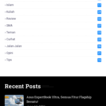
Islam
17
Kuliah
24
Review
32
SMA
37
Teman
33
Curhat
20
Jalan-Jalan
36
Opini
21
Tips
16
Recent Posts
Asus ExpertBook Ultra, Semua Fitur Flagship
Bersatu!