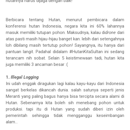
hutannya harus dijaga dengan baik!
Berbicara tentang Hutan, menurut pembicara dalam
konferensi hutan Indonesia, negara kita ini 60% lahannya
masuk memiliki tutupan pohon. Maksudnya, kalau di
drone
dari
atas pasti masih hijau-hijau banget kan. lebih dari setengahnya
loh dibilang masih tertutup pohon! Sayangnya, itu hanya dari
pantuan langit. Padahal didalam #HutanKitaSultan ini sedang
terancam nih sobat. Selain 5 keistimewaan tadi, hutan kita
juga memiliki 3 ancaman besar :(
1.
Illegal Logging
Ini udah enggak diragukan lagi kalau kayu-kayu dari Indonesia
sangat berkelas dikancah dunia. salah satunya seperti jenis
Meranti yang paling bagus hanya bisa tercipta secara alami di
Hutan. Sebenarnya kita boleh sih menebang pohon untuk
produksi. tapi itu di Hutan yang sudah diberi izin oleh
pemerintah sehingga tidak mengganggu keseimbangan
alam...