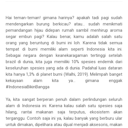
Hai teman-teman! gimana harinya? apakah tadi pagi sudah
mendengarkan burung berkicau? atau... sudah menikmati
pemandangan hijau didepan rumah sambil menhirup aroma
segar embun pagi? Kalau benar, kamu adalah salah satu
orang yang beruntung di bumi ini loh. Karena tidak semua
tempat di bumi memiliki alam seperti Indonesia kita ini.
Sebagai negara dengan keanekaragaman tertinggi setelah
brazil di dunia, kita juga memiliki 10% spesies endemik dari
keseluruhan spesies yang ada di dunia. Padahal luas dataran
kita hanya 1,3% di planet bumi (Walhi, 2019). Melimpah banget
kekayaan alam kita ya... gimana enggak
#IndonesiaBikinBangga
Ya, kita sangat berperan penuh dalam perlindungan seluruh
alam di Indonesia ini. Karena kalau salah satu spesies saja
hilang, rantai makanan saja terputus, ekosistem akan
terganggu. Contoh saja ini ya, kalau banyak yang berburu ular
untuk dimakan, dipelihara atau dijual menjadi aksesoris, makan