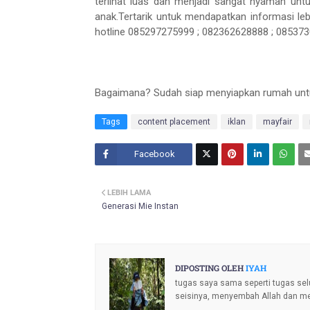
terlihat luas dan menjadi sangat nyaman unt
anak.Tertarik untuk mendapatkan informasi leb
hotline 085297275999 ; 082362628888 ; 08537
Bagaimana? Sudah siap menyiapkan rumah unt
Tags
content placement
iklan
mayfair
Facebook
Twitt
LEBIH LAMA
er
Generasi Mie Instan
DIPOSTING OLEH
IYAH
tugas saya sama seperti tugas sel
seisinya, menyembah Allah dan m