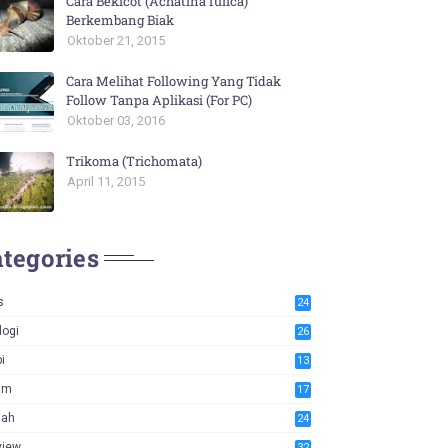
Cara Bekicot (Achatina fulica)
Berkembang Biak
Oktober 21, 2015
Cara Melihat Following Yang Tidak
Follow Tanpa Aplikasi (For PC)
Oktober 03, 2016
Trikoma (Trichomata)
April 11, 2015
tegories
s
24
logi
26
i
13
am
17
iah
24
view
32