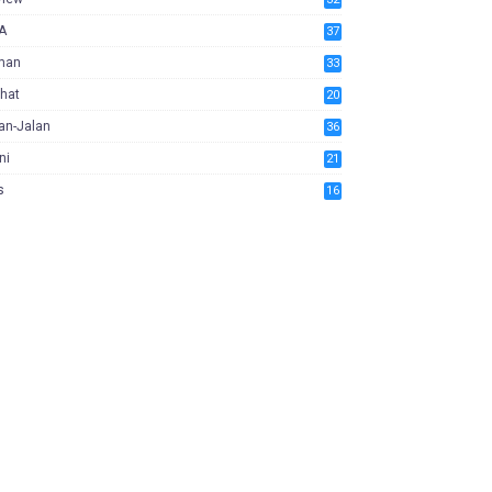
A
37
man
33
hat
20
an-Jalan
36
ni
21
s
16