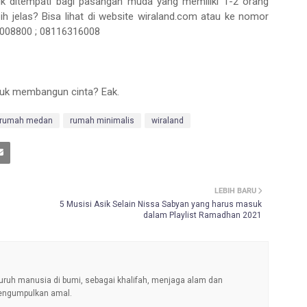
uk ditempati bagi pasangan muda yang memiliki 1-2 orang
ih jelas? Bisa lihat di website wiraland.com atau ke nomor
3008800 ; 08116316008
uk membangun cinta? Eak.
rumah medan
rumah minimalis
wiraland
LEBIH BARU
5 Musisi Asik Selain Nissa Sabyan yang harus masuk
dalam Playlist Ramadhan 2021
uruh manusia di bumi, sebagai khalifah, menjaga alam dan
engumpulkan amal.