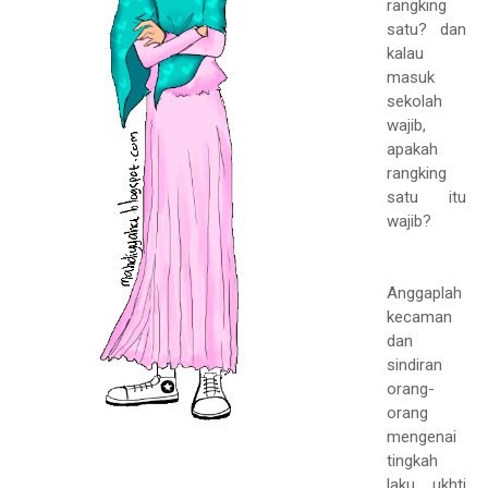
rangking
satu? dan
kalau
masuk
sekolah
wajib,
apakah
rangking
satu itu
wajib?
Anggaplah
kecaman
dan
sindiran
orang-
orang
mengenai
tingkah
laku ukhti