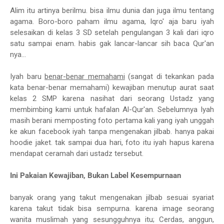
Alim itu artinya berilmu. bisa ilmu dunia dan juga ilmu tentang
agama. Boro-boro paham ilmu agama, Iqro' aja baru iyah
selesaikan di kelas 3 SD setelah pengulangan 3 kali dari iqro
satu sampai enam. habis gak lancar-lancar sih baca Qur'an
nya...
Iyah baru
benar-benar memahami
(sangat di tekankan pada
kata benar-benar memahami) kewajiban menutup aurat saat
kelas 2 SMP karena nasihat dari seorang Ustadz yang
membimbing kami untuk hafalan Al-Qur'an. Sebelumnya Iyah
masih berani memposting foto pertama kali yang iyah unggah
ke akun facebook iyah tanpa mengenakan jilbab. hanya pakai
hoodie jaket. tak sampai dua hari, foto itu iyah hapus karena
mendapat ceramah dari ustadz tersebut.
Ini Pakaian Kewajiban, Bukan Label Kesempurnaan
banyak orang yang takut mengenakan jilbab sesuai syariat
karena takut tidak bisa sempurna. karena image seorang
wanita muslimah yang sesungguhnya itu; Cerdas, anggun,