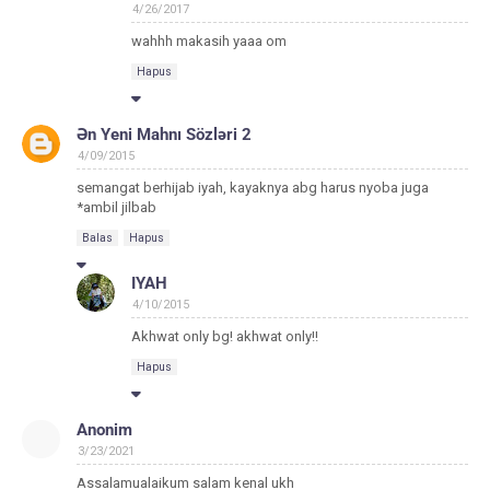
4/26/2017
wahhh makasih yaaa om
Hapus
Ən Yeni Mahnı Sözləri 2
4/09/2015
semangat berhijab iyah, kayaknya abg harus nyoba juga
*ambil jilbab
Balas
Hapus
IYAH
4/10/2015
Akhwat only bg! akhwat only!!
Hapus
Anonim
3/23/2021
Assalamualaikum salam kenal ukh