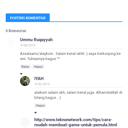
POSTING KOMENTAR
6 Komentar
Ummu Ruqayyah
4/06/2015
Assalaamu'alaykum.. Salam kenal ukhti :) saya berkunjung ke
sini. Tulisannya bagus ^^
Balas
Hapus
IYAH
4/06/2015
alaikum salam ukh, salam kenal juga. Alhamdulillah di
bilang bagus.. :)
Hapus
http://www.teknonetwork.com/tips/cara-
mudah-membuat-game-untuk-pemula.html