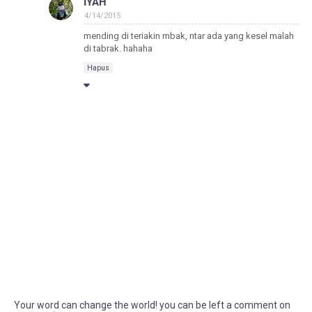
IYAH
4/14/2015
mending di teriakin mbak, ntar ada yang kesel malah
di tabrak. hahaha
Hapus
Your word can change the world! you can be left a comment on