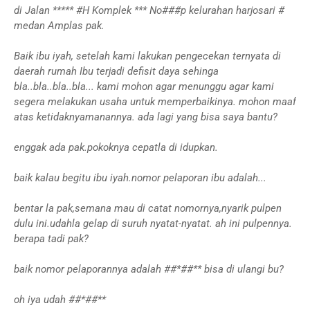
di Jalan ***** #H Komplek *** No###p kelurahan harjosari #
medan Amplas pak.
Baik ibu iyah, setelah kami lakukan pengecekan ternyata di
daerah rumah Ibu terjadi defisit daya sehinga
bla..bla..bla..bla... kami mohon agar menunggu agar kami
segera melakukan usaha untuk memperbaikinya. mohon maaf
atas ketidaknyamanannya. ada lagi yang bisa saya bantu?
enggak ada pak.pokoknya cepatla di idupkan.
baik kalau begitu ibu iyah.nomor pelaporan ibu adalah...
bentar la pak,semana mau di catat nomornya,nyarik pulpen
dulu ini.udahla gelap di suruh nyatat-nyatat. ah ini pulpennya.
berapa tadi pak?
baik nomor pelaporannya adalah ##*##** bisa di ulangi bu?
oh iya udah ##*##**