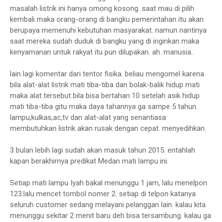
masalah listrik ini hanya omong kosong. saat mau di pilih
kembali maka orang-orang di bangku pemerintahan itu akan
berupaya memenuhi kebutuhan masyarakat. namun nantinya
saat mereka sudah duduk di bangku yang di inginkan maka
kenyamanan untuk rakyat itu pun dilupakan. ah. manusia..
lain lagi komentar dari tentor fisika. beliau mengomel karena
bila alat-alat listrik mati tiba-tiba dan bolak-balik hidup mati
maka alat tersebut bila bisa bertahan 10 setelah asik hidup
mati tiba-tiba gitu maka daya tahannya ga sampe 5 tahun.
lampu,kulkas,ac,tv dan alat-alat yang senantiasa
membutuhkan listrik akan rusak dengan cepat. menyedihkan.
3 bulan lebih lagi sudah akan masuk tahun 2015. entahlah
kapan berakhirnya predikat Medan mati lampu ini.
Setiap mati lampu Iyah bakal menunggu 1 jam, lalu menelpon
123.lalu mencet tombol nomer 2. setiap di telpon katanya
seluruh customer sedang melayani pelanggan lain. kalau kita
menunggu sekitar 2 menit baru deh bisa tersambung. kalau ga