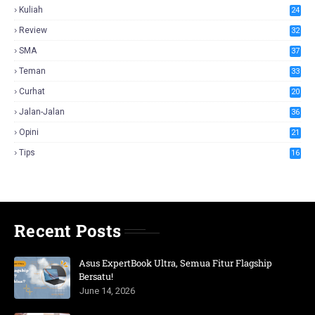
Kuliah
24
Review
32
SMA
37
Teman
33
Curhat
20
Jalan-Jalan
36
Opini
21
Tips
16
Recent Posts
Asus ExpertBook Ultra, Semua Fitur Flagship
Bersatu!
June 14, 2026