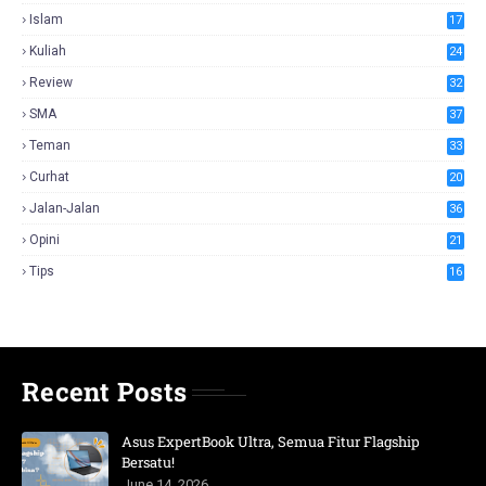
Islam
17
Kuliah
24
Review
32
SMA
37
Teman
33
Curhat
20
Jalan-Jalan
36
Opini
21
Tips
16
Recent Posts
Asus ExpertBook Ultra, Semua Fitur Flagship
Bersatu!
June 14, 2026