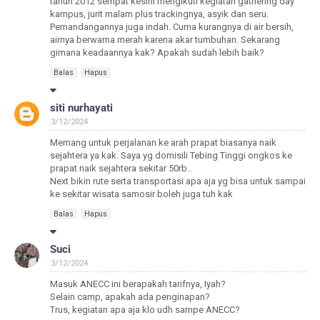
tahun 2012 sempat kesini mengikuti kegiatan gathering day
kampus, jurit malam plus trackingnya, asyik dan seru.
Pemandangannya juga indah. Cuma kurangnya di air bersih,
airnya berwarna merah karena akar tumbuhan. Sekarang
gimana keadaannya kak? Apakah sudah lebih baik?
Balas
Hapus
siti nurhayati
3/12/2024
Memang untuk perjalanan ke arah prapat biasanya naik
sejahtera ya kak. Saya yg domisili Tebing Tinggi ongkos ke
prapat naik sejahtera sekitar 50rb..
Next bikin rute serta transportasi apa aja yg bisa untuk sampai
ke sekitar wisata samosir boleh juga tuh kak
Balas
Hapus
Suci
3/12/2024
Masuk ANECC ini berapakah tarifnya, Iyah?
Selain camp, apakah ada penginapan?
Trus, kegiatan apa aja klo udh sampe ANECC?