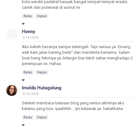
kota sendiri padahal banyak banget tempat-tempat wisata
cantik dan potensial di sumut ini.
Balas
Hapus
Henny
3/14/2024
Aku kekeh bacanya sampe setengah. Tapi seruuu ya. Emang
asik kalo jalan bareng besti" dan menderita bersama. Salam
buat bang febrinya ya, bilangin biar lebih sabar menghadapi 2
perempuan ini. Hahaa
Balas
Hapus
Imelda Hutagalung
3/16/2024
Setelah membaca belasan blog yang serius akhirnya aku
ketemu yang lucu. Iyaahhhh... ijin ketawak ya. hahahhaha
Balas
Hapus