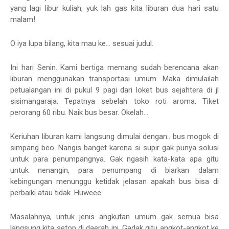
yang lagi libur kuliah, yuk lah gas kita liburan dua hari satu
malam!
O iya lupa bilang, kita mau ke... sesuai judul.
Ini hari Senin. Kami bertiga memang sudah berencana akan
liburan menggunakan transportasi umum. Maka dimulailah
petualangan ini di pukul 9 pagi dari loket bus sejahtera di jl
sisimangaraja. Tepatnya sebelah toko roti aroma. Tiket
perorang 60 ribu. Naik bus besar. Okelah...
Keriuhan liburan kami langsung dimulai dengan.. bus mogok di
simpang beo. Nangis banget karena si supir gak punya solusi
untuk para penumpangnya. Gak ngasih kata-kata apa gitu
untuk nenangin, para penumpang di biarkan dalam
kebingungan menunggu ketidak jelasan apakah bus bisa di
perbaiki atau tidak. Huweee.
Masalahnya, untuk jenis angkutan umum gak semua bisa
langsung kita setop di daerah ini. Gadak gitu angkot-angkot ke