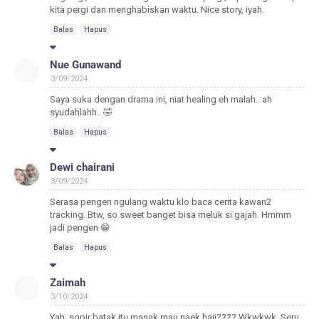
kita pergi dan menghabiskan waktu. Nice story, iyah.
Balas
Hapus
Nue Gunawand
3/09/2024
Saya suka dengan drama ini, niat healing eh malah.. ah
syudahlahh.. 🤣
Balas
Hapus
Dewi chairani
3/09/2024
Serasa pengen ngulang waktu klo baca cerita kawan2
tracking. Btw, so sweet banget bisa meluk si gajah. Hmmm
jadi pengen 😁
Balas
Hapus
Zaimah
3/10/2024
Yah, sopir batak itu masak mau naek haji???? Wkwkwk. Seru