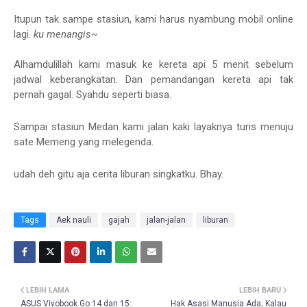
Itupun tak sampe stasiun, kami harus nyambung mobil online
lagi.
ku menangis~
Alhamdulillah kami masuk ke kereta api 5 menit sebelum
jadwal keberangkatan. Dan pemandangan kereta api tak
pernah gagal. Syahdu seperti biasa.
Sampai stasiun Medan kami jalan kaki layaknya turis menuju
sate Memeng yang melegenda.
udah deh gitu aja cerita liburan singkatku. Bhay.
Tags
Aek nauli
gajah
jalan-jalan
liburan
LEBIH LAMA
LEBIH BARU
ASUS Vivobook Go 14 dan 15:
Hak Asasi Manusia Ada, Kalau