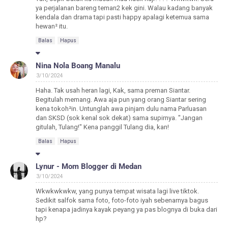
ya perjalanan bareng teman2 kek gini. Walau kadang banyak
kendala dan drama tapi pasti happy apalagi ketemua sama
hewan² itu.
Balas
Hapus
Nina Nola Boang Manalu
3/10/2024
Haha. Tak usah heran lagi, Kak, sama preman Siantar.
Begitulah memang. Awa aja pun yang orang Siantar sering
kena tokoh²in. Untunglah awa pinjam dulu nama Parluasan
dan SKSD (sok kenal sok dekat) sama supirnya. "Jangan
gitulah, Tulang!" Kena panggil Tulang dia, kan!
Balas
Hapus
Lynur - Mom Blogger di Medan
3/10/2024
Wkwkwkwkw, yang punya tempat wisata lagi live tiktok.
Sedikit salfok sama foto, foto-foto iyah sebenarnya bagus
tapi kenapa jadinya kayak peyang ya pas blognya di buka dari
hp?