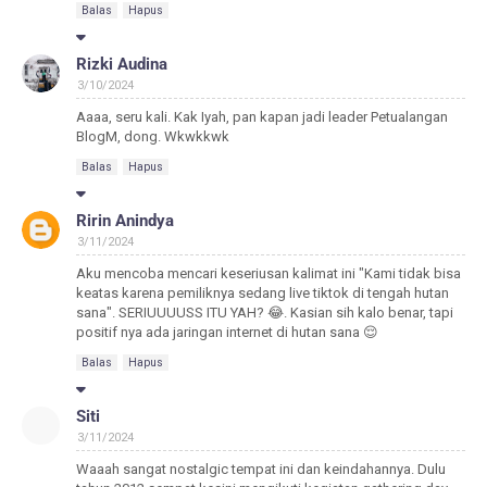
Balas
Hapus
Rizki Audina
3/10/2024
Aaaa, seru kali. Kak Iyah, pan kapan jadi leader Petualangan
BlogM, dong. Wkwkkwk
Balas
Hapus
Ririn Anindya
3/11/2024
Aku mencoba mencari keseriusan kalimat ini "Kami tidak bisa
keatas karena pemiliknya sedang live tiktok di tengah hutan
sana". SERIUUUUSS ITU YAH? 😂. Kasian sih kalo benar, tapi
positif nya ada jaringan internet di hutan sana 😌
Balas
Hapus
Siti
3/11/2024
Waaah sangat nostalgic tempat ini dan keindahannya. Dulu