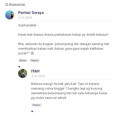
21 Komentar
Pertiwi Soraya
3/01/2024
Subhanallah...
Keren kali drama-drama perkaburan kalian ya. Boleh ketawa?
Btw, seriusan itu bagian 'penumpang lain dengan senang hati
membiarkan kalian naik duluan gara-gara wajah kelihatan
pucat?" 😧
Balas
Hapus
IYAH
3/01/2024
Bahasa inang2 itu kek gitu kak. Tapi ini karena
memang cuma tinggal 1 bangku lagi yg kosong
sementara penumpang lain tuh satu keluarga besar
yg moke samosir wkwk
Hapus