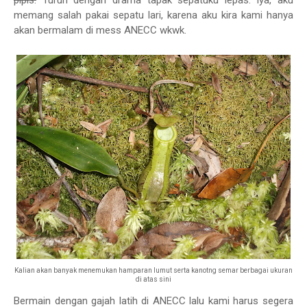
pipis.
Turun dengan drama tapak sepatuku lepas. Iya, aku
memang salah pakai sepatu lari, karena aku kira kami hanya
akan bermalam di mess ANECC wkwk.
Kalian akan banyak menemukan hamparan lumut serta kanotng semar berbagai ukuran
di atas sini
Bermain dengan gajah latih di ANECC lalu kami harus segera