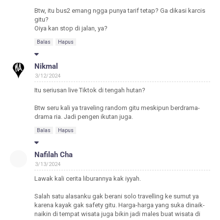
Btw, itu bus2 emang ngga punya tarif tetap? Ga dikasi karcis
gitu?
Oiya kan stop di jalan, ya?
Balas
Hapus
Nikmal
3/12/2024
Itu seriusan live Tiktok di tengah hutan?
Btw seru kali ya traveling random gitu meskipun berdrama-
drama ria. Jadi pengen ikutan juga.
Balas
Hapus
Nafilah Cha
3/13/2024
Lawak kali cerita liburannya kak iyyah.
Salah satu alasanku gak berani solo travelling ke sumut ya
karena kayak gak safety gitu. Harga-harga yang suka dinaik-
naikin di tempat wisata juga bikin jadi males buat wisata di