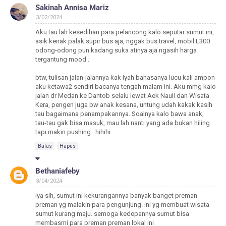
Sakinah Annisa Mariz
3/02/2024
Aku tau lah kesedihan para pelancong kalo seputar sumut ini,
asik kenak palak supir bus aja, nggak bus travel, mobil L300
odong-odong pun kadang suka atinya aja ngasih harga
tergantung mood .
btw, tulisan jalan-jalannya kak Iyah bahasanya lucu kali ampon
aku ketawa2 sendiri bacanya tengah malam ini. Aku mmg kalo
jalan dr Medan ke Dantob selalu lewat Aek Nauli dan Wisata
Kera, pengen juga bw anak kesana, untung udah kakak kasih
tau bagaimana penampakannya. Soalnya kalo bawa anak,
tau-tau gak bisa masuk, mau lah nanti yang ada bukan hiling
tapi makin pushing.. hihihi
Balas
Hapus
Bethaniafeby
3/04/2024
iya sih, sumut ini kekurangannya banyak banget preman
preman yg malakin para pengunjung. ini yg membuat wisata
sumut kurang maju. semoga kedepannya sumut bisa
membasmi para preman preman lokal ini