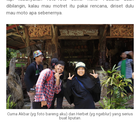
dibilangin, kalau mau motret itu pakai rencana, diriset dulu
mau moto apa sebenernya.
Cuma Akbar (yg foto bareng aku) dan Herbet (yg ngeblur) yang serius
buat liputan.