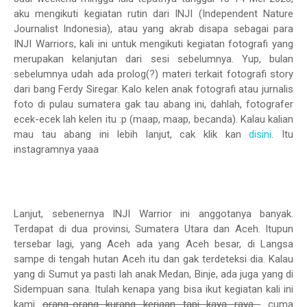
aku mengikuti kegiatan rutin dari INJI (Independent Nature
Journalist Indonesia), atau yang akrab disapa sebagai para
INJI Warriors, kali ini untuk mengikuti kegiatan fotografi yang
merupakan kelanjutan dari sesi sebelumnya. Yup, bulan
sebelumnya udah ada prolog(?) materi terkait fotografi story
dari bang Ferdy Siregar. Kalo kelen anak fotografi atau jurnalis
foto di pulau sumatera gak tau abang ini, dahlah, fotografer
ecek-ecek lah kelen itu :p (maap, maap, becanda). Kalau kalian
mau tau abang ini lebih lanjut, cak klik kan
disini
. Itu
instagramnya yaaa
Lanjut, sebenernya INJI Warrior ini anggotanya banyak.
Terdapat di dua provinsi, Sumatera Utara dan Aceh. Itupun
tersebar lagi, yang Aceh ada yang Aceh besar, di Langsa
sampe di tengah hutan Aceh itu dan gak terdeteksi dia. Kalau
yang di Sumut ya pasti lah anak Medan, Binje, ada juga yang di
Sidempuan sana. Itulah kenapa yang bisa ikut kegiatan kali ini
kami
orang-orang kurang kerjaan tapi kaya raya
cuma