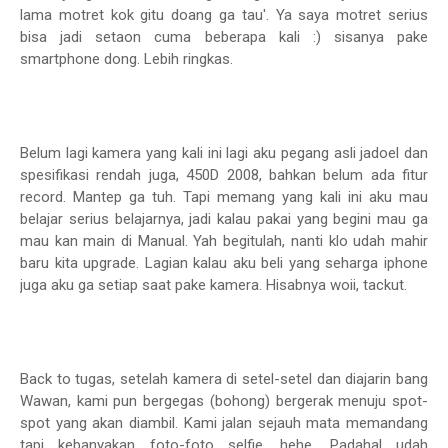
lama motret kok gitu doang ga tau'. Ya saya motret serius
bisa jadi setaon cuma beberapa kali :) sisanya pake
smartphone dong. Lebih ringkas.
Belum lagi kamera yang kali ini lagi aku pegang asli jadoel dan
spesifikasi rendah juga, 450D 2008, bahkan belum ada fitur
record. Mantep ga tuh. Tapi memang yang kali ini aku mau
belajar serius belajarnya, jadi kalau pakai yang begini mau ga
mau kan main di Manual. Yah begitulah, nanti klo udah mahir
baru kita upgrade. Lagian kalau aku beli yang seharga iphone
juga aku ga setiap saat pake kamera. Hisabnya woii, tackut.
Back to tugas, setelah kamera di setel-setel dan diajarin bang
Wawan, kami pun bergegas (bohong) bergerak menuju spot-
spot yang akan diambil. Kami jalan sejauh mata memandang
tapi kebanyakan foto-foto selfie. hehe. Padahal udah