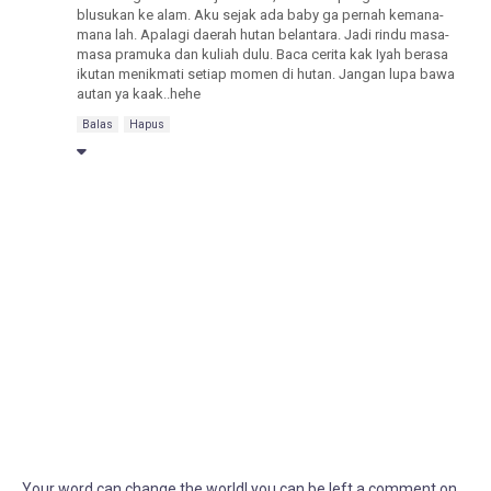
blusukan ke alam. Aku sejak ada baby ga pernah kemana-
mana lah. Apalagi daerah hutan belantara. Jadi rindu masa-
masa pramuka dan kuliah dulu. Baca cerita kak Iyah berasa
ikutan menikmati setiap momen di hutan. Jangan lupa bawa
autan ya kaak..hehe
Balas
Hapus
Your word can change the world! you can be left a comment on