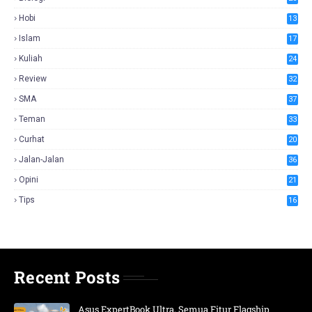
Hobi
13
Islam
17
Kuliah
24
Review
32
SMA
37
Teman
33
Curhat
20
Jalan-Jalan
36
Opini
21
Tips
16
Recent Posts
Asus ExpertBook Ultra, Semua Fitur Flagship