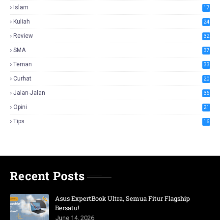
Islam
17
Kuliah
24
Review
32
SMA
37
Teman
33
Curhat
20
Jalan-Jalan
36
Opini
21
Tips
16
Recent Posts
Asus ExpertBook Ultra, Semua Fitur Flagship
Bersatu!
June 14, 2026