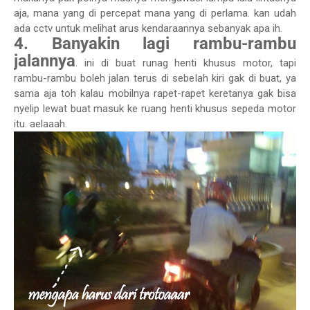
aja, mana yang di percepat mana yang di perlama. kan udah
ada cctv untuk melihat arus kendaraannya sebanyak apa ih.
4. Banyakin lagi rambu-rambu
jalannya
. ini di buat runag henti khusus motor, tapi
rambu-rambu boleh jalan terus di sebelah kiri gak di buat, ya
sama aja toh kalau mobilnya rapet-rapet keretanya gak bisa
nyelip lewat buat masuk ke ruang henti khusus sepeda motor
itu. aelaaah.