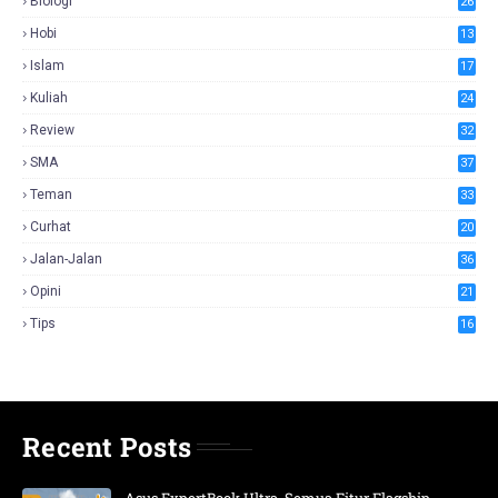
Biologi
26
Hobi
13
Islam
17
Kuliah
24
Review
32
SMA
37
Teman
33
Curhat
20
Jalan-Jalan
36
Opini
21
Tips
16
Recent Posts
Asus ExpertBook Ultra, Semua Fitur Flagship