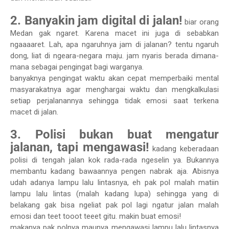
2. Banyakin jam digital di jalan!
biar orang
Medan gak ngaret. Karena macet ini juga di sebabkan
ngaaaaret. Lah, apa ngaruhnya jam di jalanan? tentu ngaruh
dong, liat di ngeara-negara maju. jam nyaris berada dimana-
mana sebagai pengingat bagi warganya.
banyaknya pengingat waktu akan cepat memperbaiki mental
masyarakatnya agar menghargai waktu dan mengkalkulasi
setiap perjalanannya sehingga tidak emosi saat terkena
macet di jalan.
3. Polisi bukan buat mengatur
jalanan, tapi mengawasi!
kadang keberadaan
polisi di tengah jalan kok rada-rada ngeselin ya. Bukannya
membantu kadang bawaannya pengen nabrak aja. Abisnya
udah adanya lampu lalu lintasnya, eh pak pol malah matiin
lampu lalu lintas (malah kadang lupa) sehingga yang di
belakang gak bisa ngeliat pak pol lagi ngatur jalan malah
emosi dan teet tooot teeet gitu. makin buat emosi!
makanya pak polnya maunya mengawasi lampu lalu lintasnya