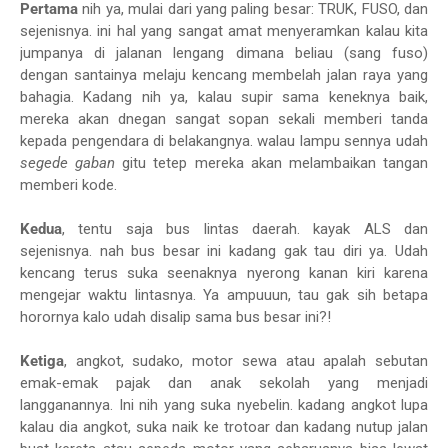
Pertama
nih ya, mulai dari yang paling besar: TRUK, FUSO, dan
sejenisnya. ini hal yang sangat amat menyeramkan kalau kita
jumpanya di jalanan lengang dimana beliau (sang fuso)
dengan santainya melaju kencang membelah jalan raya yang
bahagia. Kadang nih ya, kalau supir sama keneknya baik,
mereka akan dnegan sangat sopan sekali memberi tanda
kepada pengendara di belakangnya. walau lampu sennya udah
segede gaban
gitu tetep mereka akan melambaikan tangan
memberi kode.
Kedua
, tentu saja bus lintas daerah. kayak ALS dan
sejenisnya. nah bus besar ini kadang gak tau diri ya. Udah
kencang terus suka seenaknya nyerong kanan kiri karena
mengejar waktu lintasnya. Ya ampuuun, tau gak sih betapa
horornya kalo udah disalip sama bus besar ini?!
Ketiga
, angkot, sudako, motor sewa atau apalah sebutan
emak-emak pajak dan anak sekolah yang menjadi
langganannya. Ini nih yang suka nyebelin. kadang angkot lupa
kalau dia angkot, suka naik ke trotoar dan kadang nutup jalan