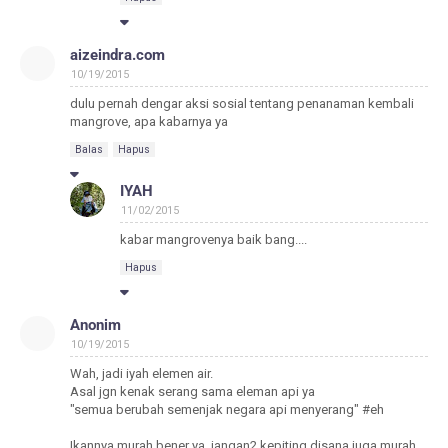
aizeindra.com
10/19/2015
dulu pernah dengar aksi sosial tentang penanaman kembali
mangrove, apa kabarnya ya
Balas
Hapus
IYAH
11/02/2015
kabar mangrovenya baik bang....
Hapus
Anonim
10/19/2015
Wah, jadi iyah elemen air.
Asal jgn kenak serang sama eleman api ya
"semua berubah semenjak negara api menyerang" #eh
Ikannya murah bener ya, jangan2 kepiting disana juga murah