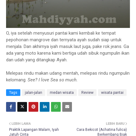
O, iya setelah menyusuri pantai kami kembali ke tempat
pepohonan mangrove dan ternyata ayah sudah siap untuk
menjala. Dan akhirnya iyah masuk laut juga, pake rok jeans. Ga
ada yang moto karena kami bertiga udah sibuk ngumpulin ikan
dan udah yang ditangkap Ayah.
Melepas rindu makan udang mentah, melepas rindu ngumpulin
kelomang.
See? I love Sea so much.
Tags
jalan-jalan
medan wisata
Review
wisata pantai
LEBIH LAMA
LEBIH BARU
Praktik Lapangan Malam, Iyah
Cara Bekicot (Achatina fulica)
Jatuh Cinta
Berkembang Biak