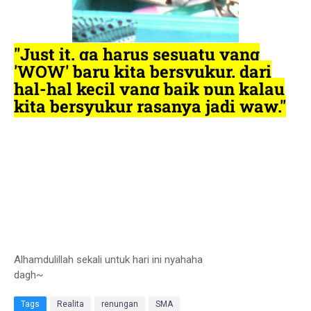
"Just it. ga harus sesuatu yang
'WOW' baru kita bersyukur. dari
hal-hal kecil yang baik pun kalau
kita bersyukur rasanya jadi waw."
Alhamdulillah sekali untuk hari ini nyahaha
dagh~
Tags
Realita
renungan
SMA