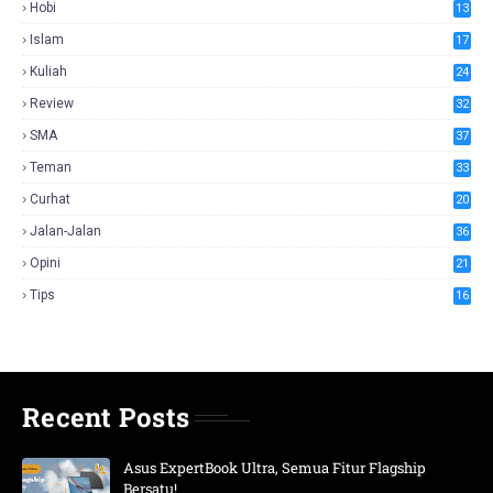
Hobi
13
Islam
17
Kuliah
24
Review
32
SMA
37
Teman
33
Curhat
20
Jalan-Jalan
36
Opini
21
Tips
16
Recent Posts
Asus ExpertBook Ultra, Semua Fitur Flagship
Bersatu!