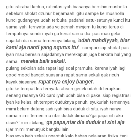
gitu istirahat kedua, rutinitas iyah biasanya bersihin musholla
sebelum sholat dzuhur berjamaah. gitu sampe ke musholla
kunci gudangnya udah terbuka. padahal satu-satunya kunci itu
sama iyah. ternyata ada yg pernah minjem tu kunci terus di
tempahnya sendiri. iyah ga kenal sama dia. pas mau gelar
'udah mahdiyyah, biar
sajadah dia sama temennya bilang,
kami aja nanti yang ngurus itu'
. sampai siap sholat pas
iyah mau beresin sajadahnya merekapun juga berkata hal yang
mereka baik sekali.
sama .
pulang sekolah ada rapat lagi soal pramuka, karena iyah lagi
good mood banget suasana rapat sama sekali gak ricuh
rapat nya enjoy banget.
kayak biasanya.
gitu ke tempat les ternyata absen gesek udah di terapkan.
senang rasanya GO card iyah udah bisa di pake. siap registrasi
iyah ke kelas. eh,tempat duduknya penuh. syukurlah temennya
mimi belum datang. jadi iyah bisa duduk di situ. iyah nanya
sama mimi 'temen mu ntar duduk dimana?ga papa nih aku
ga papa,ntar dia duduk si sini aja
disini?' mimi bilang, '
'
ujar mimi menunjuk bangku lain.
biasanya iyah sekalu ngantuk kalo bahas pelajaran fisika. tapi